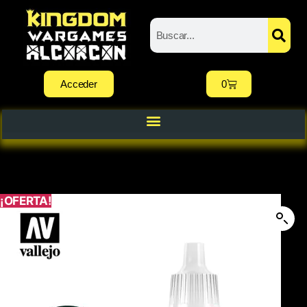
Acceder
0
¡OFERTA!