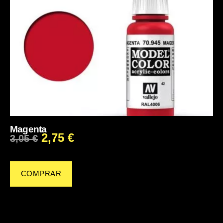
Magenta
2,75
€
3,05
€
COMPRAR