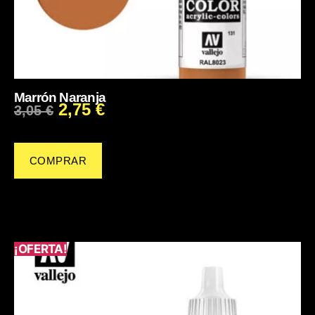
Marrón Naranja
2,75
€
3,05
€
COMPRAR
¡OFERTA!