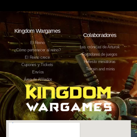
Kingdom Wargames
Colaboradores
El Reino
Las crónicas de Arturok
¿Cómo pertenecer al reino?
Forjadores de juegos
El Reino crece
Hefesto miniaturas
Cupones y Tickets
Terrain and minis
Envíos
Área de Afiliados