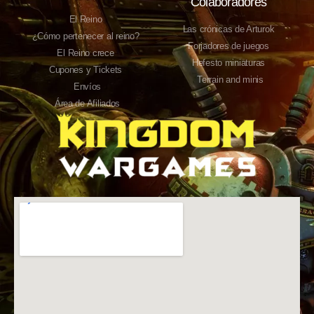
Colaboradores
El Reino
Las crónicas de Arturok
¿Cómo pertenecer al reino?
Forjadores de juegos
El Reino crece
Hefesto miniaturas
Cupones y Tickets
Terrain and minis
Envíos
Área de Afiliados