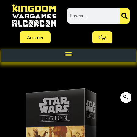
Acceder
0