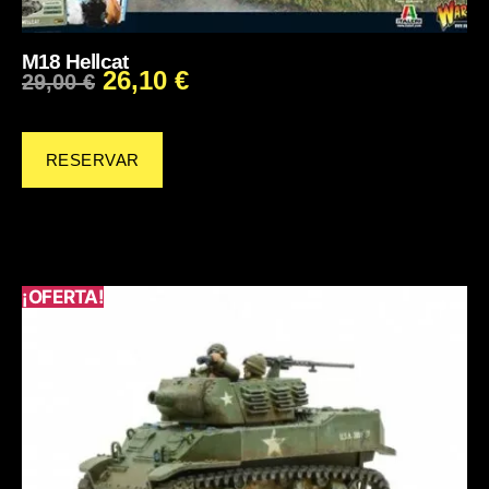
M18 Hellcat
26,10
€
29,00
€
RESERVAR
¡OFERTA!