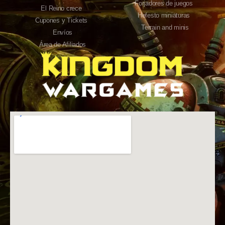
Forjadores de juegos
El Reino crece
Hefesto miniaturas
Cupones y Tickets
Terrain and minis
Envíos
Área de Afiliados