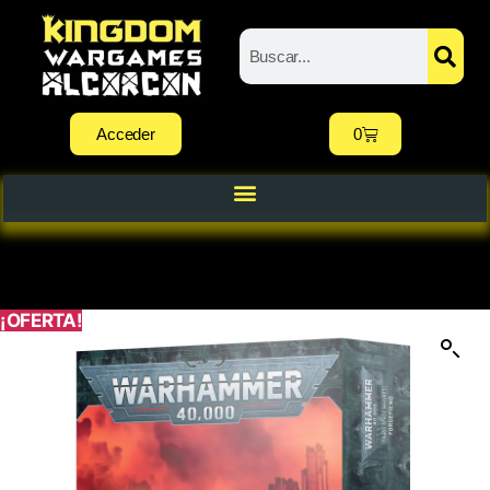
Acceder
0
¡OFERTA!