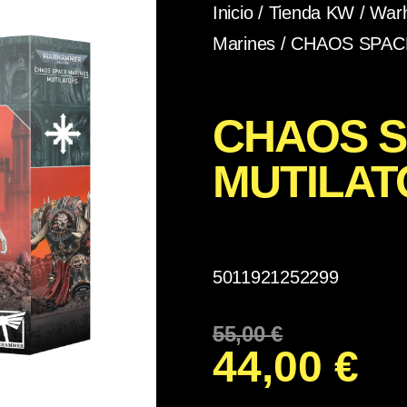
Inicio
/
Tienda KW
/
War
Marines
/ CHAOS SPAC
CHAOS S
MUTILAT
5011921252299
55,00
€
44,00
€