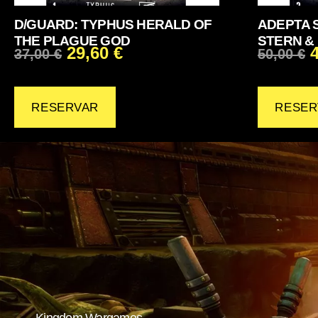
D/GUARD: TYPHUS HERALD OF
ADEPTA 
THE PLAGUE GOD
STERN &
29,60
€
37,00
€
50,00
€
RESERVAR
RESER
Kingdom Wargames