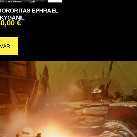
SORORITAS EPHRAEL
 KYGANIL
40,00
€
VAR