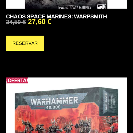
CHAOS SPACE MARINES: WARPSMITH
27,60
€
34,50
€
RESERVAR
¡OFERTA!