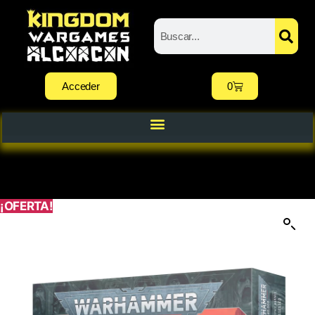
Acceder
0
¡OFERTA!