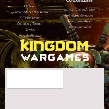
Colaboradores
El Reino
Las crónicas de Arturok
¿Cómo pertenecer al reino?
Forjadores de juegos
El Reino crece
Hefesto miniaturas
Cupones y Tickets
Terrain and minis
Envíos
Área de Afiliados