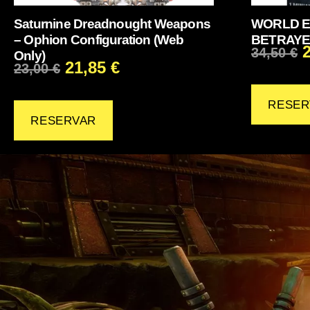
Saturnine Dreadnought Weapons
WORLD E
– Ophion Configuration (Web
BETRAY
34,50
€
Only)
21,85
€
23,00
€
RESER
RESERVAR