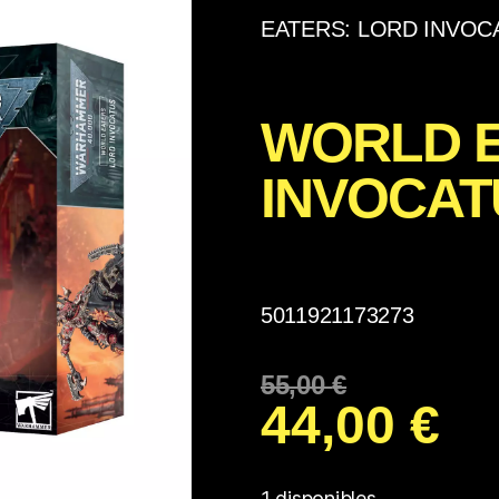
EATERS: LORD INVOC
WORLD E
INVOCAT
5011921173273
55,00
€
44,00
€
1 disponibles