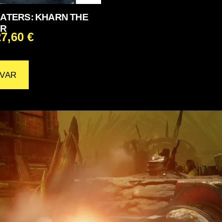
ATERS: KHARN THE
ER
27,60
€
VAR