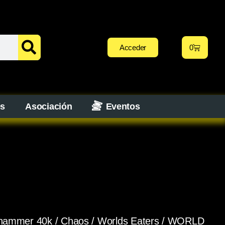
Acceder
0
os
Asociación
Eventos
hammer 40k
/
Chaos
/
Worlds Eaters
/ WORLD