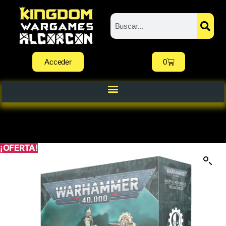
Acceder
0
¡OFERTA!