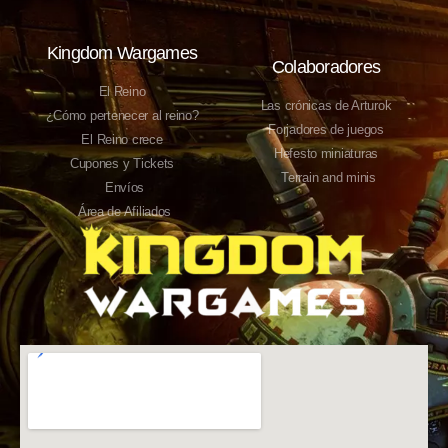
Kingdom Wargames
Colaboradores
El Reino
Las crónicas de Arturok
¿Cómo pertenecer al reino?
Forjadores de juegos
El Reino crece
Hefesto miniaturas
Cupones y Tickets
Terrain and minis
Envíos
Área de Afiliados