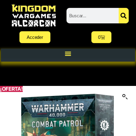
Acceder
0
¡OFERTA!