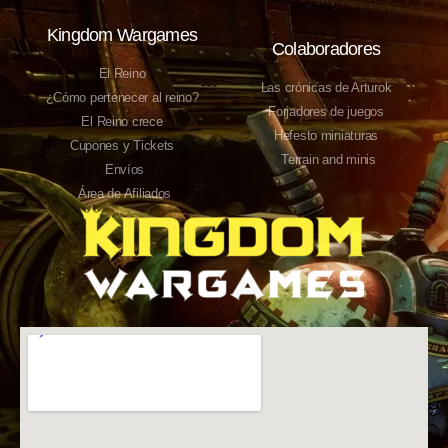
Kingdom Wargames
Colaboradores
El Reino
Las crónicas de Arturok
¿Cómo pertenecer al reino?
Forjadores de juegos
El Reino crece
Hefesto miniaturas
Cupones y Tickets
Terrain and minis
Envíos
Área de Afiliados