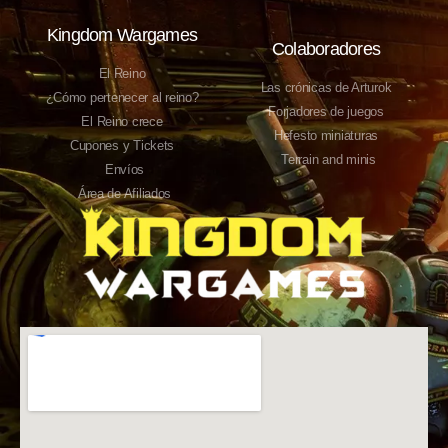
Kingdom Wargames
Colaboradores
El Reino
Las crónicas de Arturok
¿Cómo pertenecer al reino?
Forjadores de juegos
El Reino crece
Hefesto miniaturas
Cupones y Tickets
Terrain and minis
Envíos
Área de Afiliados