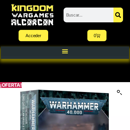
Acceder
0
¡OFERTA!