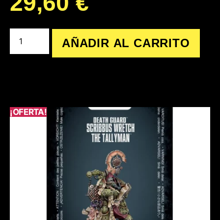
29,60
€
AÑADIR AL CARRITO
¡OFERTA!