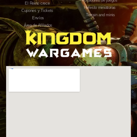
Forjadores de juegos
El Reino crece
Hefesto miniaturas
Cupones y Tickets
Terrain and minis
Envíos
Área de Afiliados