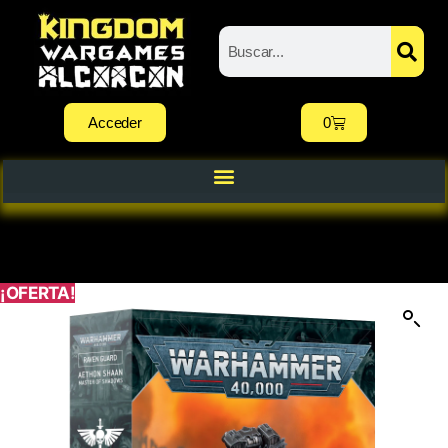
Acceder
0
¡OFERTA!