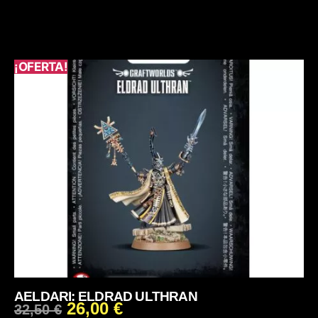
¡OFERTA!
AELDARI: ELDRAD ULTHRAN
26,00
€
32,50
€