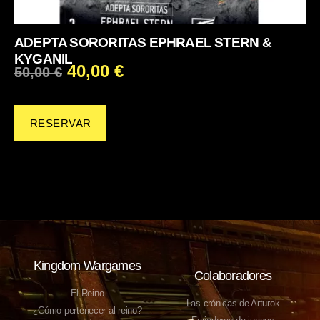
ADEPTA SORORITAS EPHRAEL STERN &
KYGANIL
40,00
€
50,00
€
RESERVAR
Kingdom Wargames
Colaboradores
El Reino
Las crónicas de Arturok
¿Cómo pertenecer al reino?