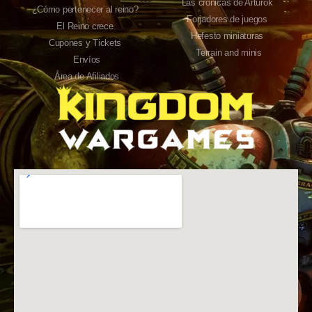
Las crónicas de Arturok
¿Cómo pertenecer al reino?
Forjadores de juegos
El Reino crece
Hefesto miniaturas
Cupones y Tickets
Terrain and minis
Envíos
Área de Afiliados