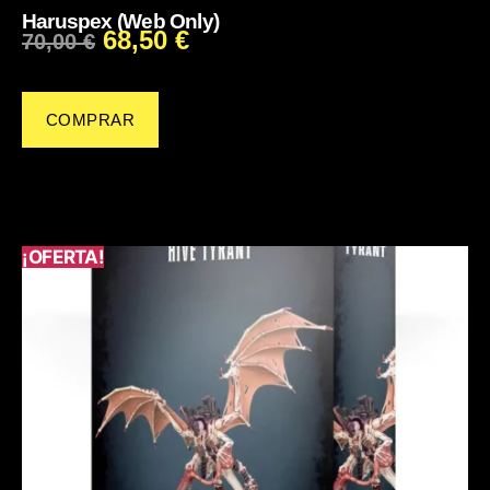
Haruspex (Web Only)
68,50
€
70,00
€
COMPRAR
¡OFERTA!