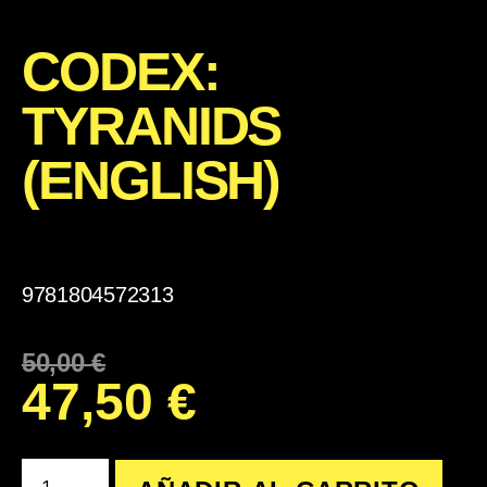
CODEX:
TYRANIDS
(ENGLISH)
9781804572313
50,00
€
47,50
€