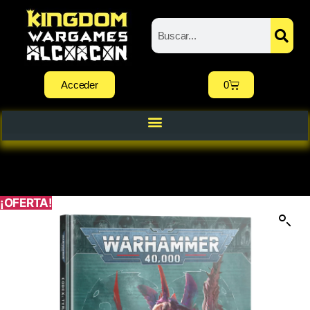
Acceder
0
¡OFERTA!