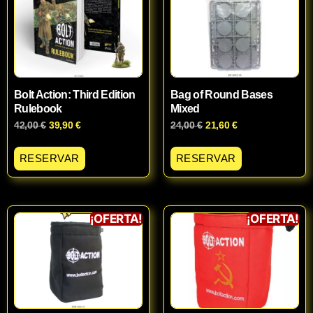
Bolt Action: Third Edition
Bag of Round Bases
Rulebook
Mixed
42,00
€
39,90
€
24,00
€
21,60
€
RESERVAR
RESERVAR
¡OFERTA!
¡OFERTA!