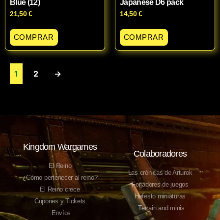
Blue (12)
Japanese D6 pack
21,50
€
14,50
€
COMPRAR
COMPRAR
1
2
→
Kingdom Wargames
Colaboradores
El Reino
Las crónicas de Arturok
¿Cómo pertenecer al reino?
Forjadores de juegos
El Reino crece
Hefesto miniaturas
Cupones y Tickets
Terrain and minis
Envíos