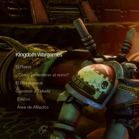
Kingdom Wargames
El Reino
¿Cómo pertenecer al reino?
El Reino crece
Cupones y Tickets
Envíos
Área de Afiliados