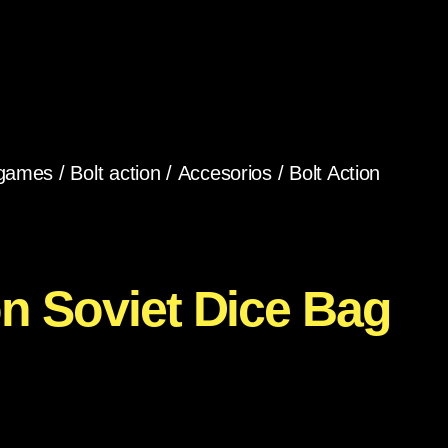
games
/
Bolt action
/
Accesorios
/ Bolt Action
on Soviet Dice Bag