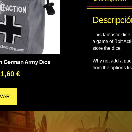
Descripció
This fantastic dice
a game of Bolt Act
store the dice.
Why not add a pack
on German Army Dice
from the options lis
21,60
€
VAR