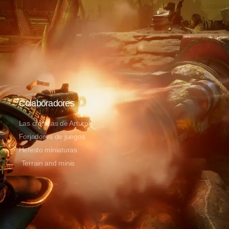
Colaboradores
Las crónicas de Arturok
Forjadores de juegos
Hefesto miniaturas
Terrain and minis