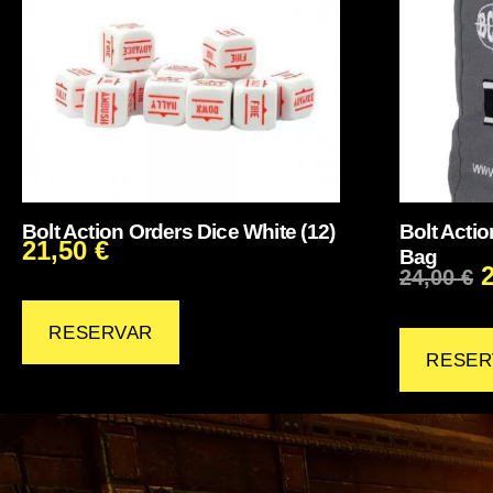
Bolt Action Orders Dice White (12)
Bolt Acti
21,50
€
Bag
24,00
€
RESERVAR
RESER