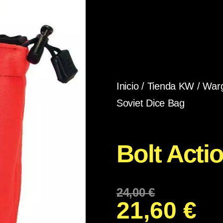
Inicio
/
Tienda KW
/
War
Soviet Dice Bag
Bolt Acti
24,00
€
21,60
€