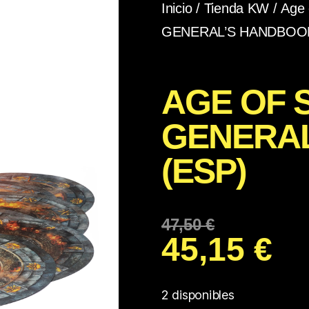
Inicio
/
Tienda KW
/
Age 
GENERAL’S HANDBOOK
AGE OF 
GENERA
(ESP)
47,50
€
45,15
€
2 disponibles