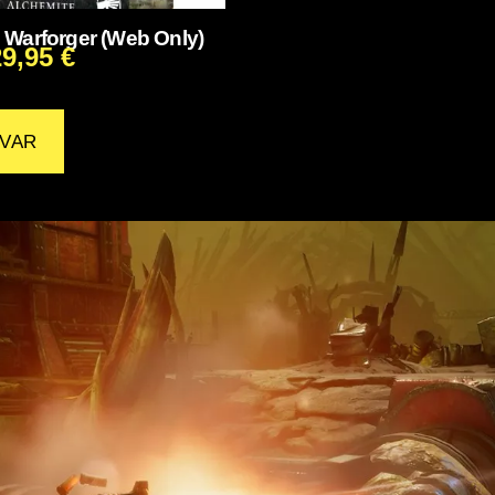
 Warforger (Web Only)
29,95
€
VAR