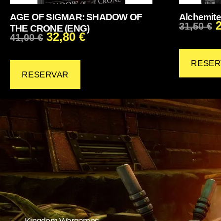
AGE OF SIGMAR: SHADOW OF
Alchemite
31,50
€
THE CRONE (ENG)
32,80
€
41,00
€
RESER
RESERVAR
Kingdom Wargames