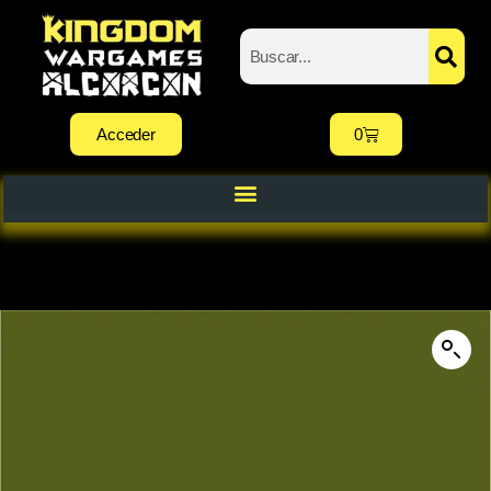
Acceder
0