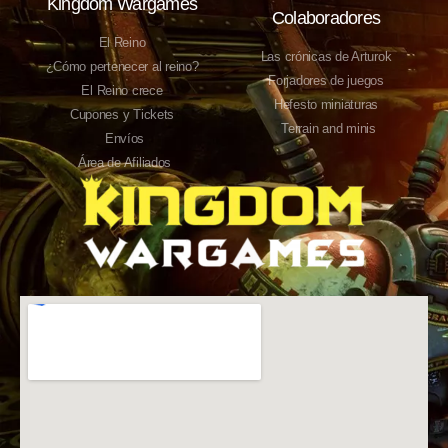
Kingdom Wargames
Colaboradores
El Reino
Las crónicas de Arturok
¿Cómo pertenecer al reino?
Forjadores de juegos
El Reino crece
Hefesto miniaturas
Cupones y Tickets
Terrain and minis
Envíos
Área de Afiliados