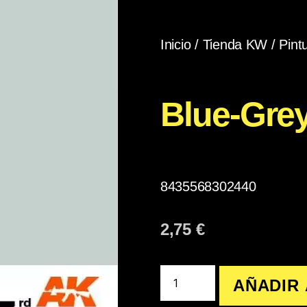
Inicio
/
Tienda KW
/
Pint
Blue-Gre
8435568302440
2,75
€
AÑADIR 