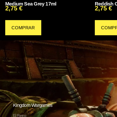
Medium Sea Grey 17ml
Reddish 
2,75
€
2,75
€
COMPRAR
COMP
Kingdom Wargames
El Reino