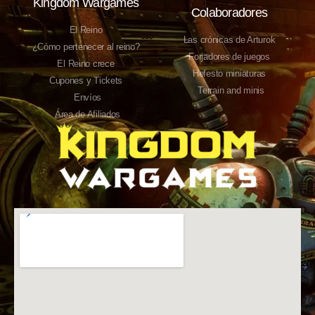
Kingdom Wargames
Colaboradores
El Reino
Las crónicas de Arturok
¿Cómo pertenecer al reino?
Forjadores de juegos
El Reino crece
Hefesto miniaturas
Cupones y Tickets
Terrain and minis
Envíos
Área de Afiliados