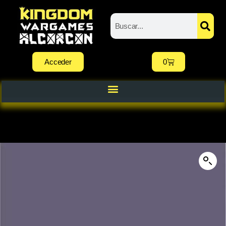
Acceder
0