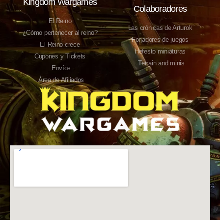
Kingdom Wargames
Colaboradores
El Reino
Las crónicas de Arturok
¿Cómo pertenecer al reino?
Forjadores de juegos
El Reino crece
Hefesto miniaturas
Cupones y Tickets
Terrain and minis
Envíos
Área de Afiliados