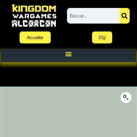
Acceder
0