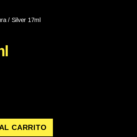
ura
/ Silver 17ml
ml
AL CARRITO