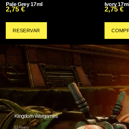
Pale Grey 17ml
Ivory 17m
2,75
€
2,75
€
RESERVAR
COMP
Kingdom Wargames
El Reino