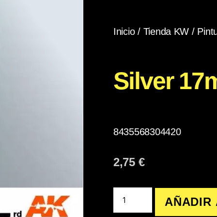
Inicio
/
Tienda KW
/
Pint
Silver 17
8435568304420
2,75
€
AÑADIR 