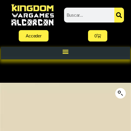
Acceder
0