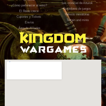
Las crónicas de Arturok
¿Cómo pertenecer al reino?
Forjadores de juegos
El Reino crece
Hefesto miniaturas
Cupones y Tickets
Terrain and minis
Envíos
Área de Afiliados