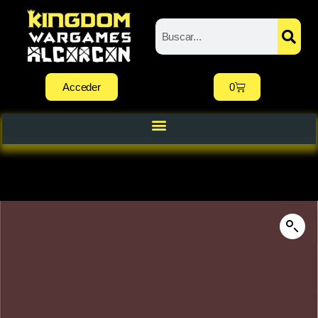
Acceder
0