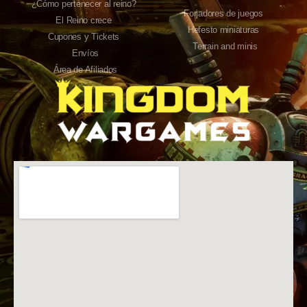
¿Cómo pertenecer al reino?
Forjadores de juegos
El Reino crece
Hefesto miniaturas
Cupones y Tickets
Terrain and minis
Envíos
Área de Afiliados