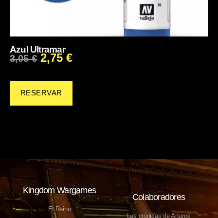
Azul Ultramar
2,75
€
3,05
€
RESERVAR
Kingdom Wargames
Colaboradores
El Reino
Las crónicas de Arturok