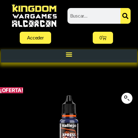
Acceder
0
¡OFERTA!