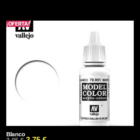
¡OFERTA!
Blanco
2,75
€
3,05
€