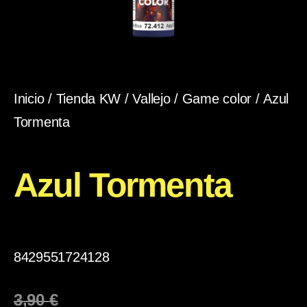
Inicio
/
Tienda KW
/
Vallejo
/
Game color
/ Azul
Tormenta
Azul Tormenta
8429551724128
3,90
€